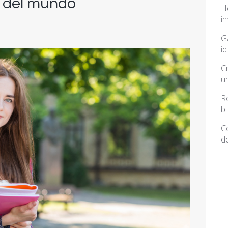
 del mundo
H
i
G
i
C
u
R
b
C
d