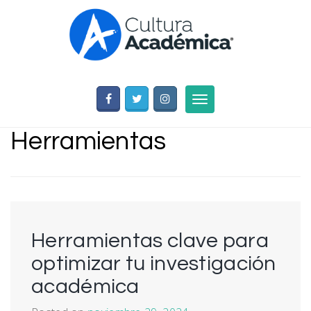
Skip
to
content
Toggle
navigation
Herramientas
Herramientas clave para
optimizar tu investigación
académica