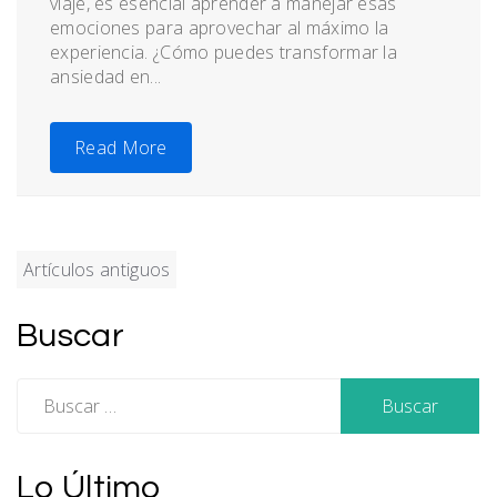
viaje, es esencial aprender a manejar esas
emociones para aprovechar al máximo la
experiencia. ¿Cómo puedes transformar la
ansiedad en...
Read More
Navegación
Artículos antiguos
de
Buscar
entradas
Buscar:
Lo Último