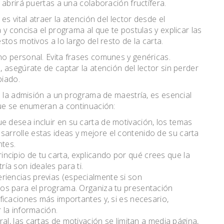
 abrirá puertas a una colaboración fructífera.
s vital atraer la atención del lector desde el
y concisa el programa al que te postulas y explicar las
tos motivos a lo largo del resto de la carta.
o personal. Evita frases comunes y genéricas.
 asegúrate de captar la atención del lector sin perder
piado.
o la admisión a un programa de maestría, es esencial
que se enumeran a continuación:
e desea incluir en su carta de motivación, los temas
arrolle estas ideas y mejore el contenido de su carta
tes.
rincipio de tu carta, explicando por qué crees que la
ía son ideales para ti.
eriencias previas (especialmente si son
dos para el programa. Organiza tu presentación
ficaciones más importantes y, si es necesario,
 la información.
ral, las cartas de motivación se limitan a media página,