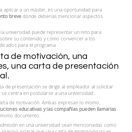
a aplicar a un máster, es una oportunidad para
ento breve
donde deberías mencionar aspectos
a la universidad puede representar un reto para
 sobre su contenido y cómo convencer a los
ndicados para el programa.
rta de motivación, una
es, una carta de presentación
al.
 de presentación se dirige al empleador al solicitar
n se centra en postularse a una universidad.
carta de motivación. Ambas expresan lo mismo,
ituciones educativas y las compañías pueden llamarlas
al mismo documento.
itar admisión en una universidad sean mencionadas como
s preciso aclarar que una carta de motivación no es