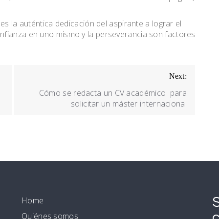
es la auténtica dedicación del aspirante a lograr el
nfianza en uno mismo y la perseverancia son factores
Next:
s
Cómo se redacta un CV académico para
solicitar un máster internacional
Home
Quiénes somos