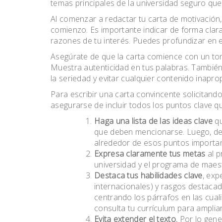
temas principales de la universidad seguro que
Al comenzar a redactar tu carta de motivación, e
comienzo. Es importante indicar de forma clara 
razones de tu interés. Puedes profundizar en es
Asegúrate de que la carta comience con un ton
Muestra autenticidad en tus palabras. También,
la seriedad y evitar cualquier contenido inapro
Para escribir una carta convincente solicitand
asegurarse de incluir todos los puntos clave 
Haga una lista de las ideas clave
qu
que deben mencionarse. Luego, des
alrededor de esos puntos importan
Expresa claramente tus metas
al p
universidad y el programa de maestr
Destaca tus habilidades clave
, exp
internacionales) y rasgos destaca
centrando los párrafos en las cuali
consulta tu currículum para ampliar
Evita extender el texto.
Por lo gene