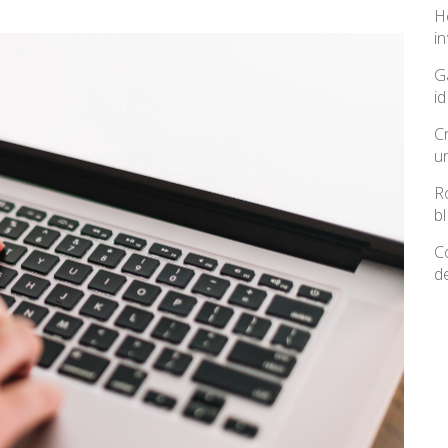
H
i
G
i
C
u
R
b
C
d