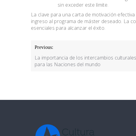
sin exceder este límite.
La clave para una carta de motivación efectiva 
ingreso al programa de máster deseado. La co
esenciales para alcanzar el éxito.
Navegación
Previous:
de
La importancia de los intercambios culturale
entradas
para las Naciones del mundo